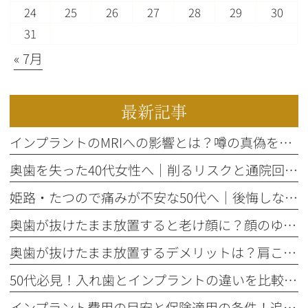
24
25
26
27
28
29
30
31
« 7月
最新記事
インプラントのMRIへの影響とは？噂の真偽を歯科医師が解説
奥歯を失った40代女性へ｜削るリスクと通院回数で選ぶ3つの治療法
姫路・たつので痛みが不安な50代へ｜後悔しないインプラント歯科選び
奥歯が抜けたまま放置すると老け顔に？顔のゆがみとたるみの関係性
奥歯が抜けたまま放置するデメリットは？肩こりや顔の歪みの原因に
50代必見！入れ歯とインプラントの違いを比較する5つの判断基準
インプラント費用の目安と保険適用の条件！追加費用を防ぐ確認手順