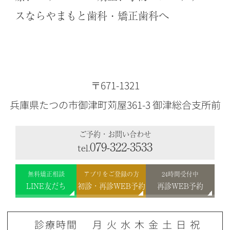
スならやまもと歯科・矯正歯科へ
〒671-1321
兵庫県たつの市御津町苅屋361-3 御津総合支所前
ご予約・お問い合わせ
079-322-3533
tel.
無料矯正相談
アプリをご登録の方
24時間受付中
LINE友だち
初診・再診WEB予約
再診WEB予約
診療時間
月
火
水
木
金
土
日
祝