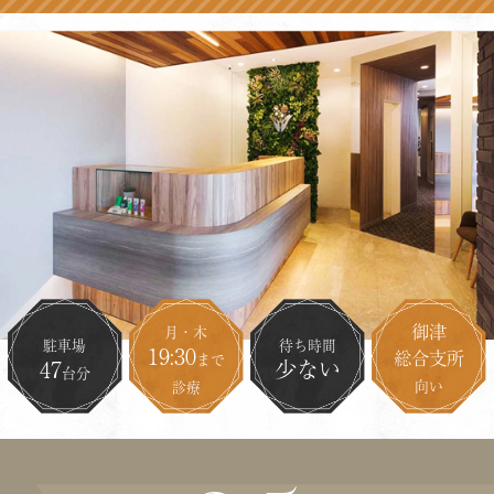
御津
月・木
駐車場
待ち時間
19:30
総合支所
まで
47
少ない
台分
向い
診療