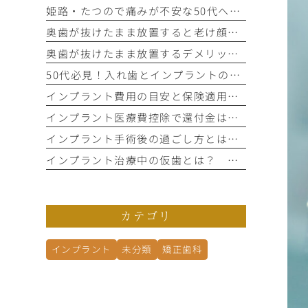
姫路・たつので痛みが不安な50代へ｜後悔しないインプラント歯科選び
奥歯が抜けたまま放置すると老け顔に？顔のゆがみとたるみの関係性
奥歯が抜けたまま放置するデメリットは？肩こりや顔の歪みの原因に
50代必見！入れ歯とインプラントの違いを比較する5つの判断基準
インプラント費用の目安と保険適用の条件！追加費用を防ぐ確認手順
インプラント医療費控除で還付金はいくら？年収別計算と申請手順
インプラント手術後の過ごし方とは？ 腫れ・痛み・運動の疑問Q＆A
インプラント治療中の仮歯とは？ 入れない場合もあるの？
カテゴリ
インプラント
未分類
矯正歯科