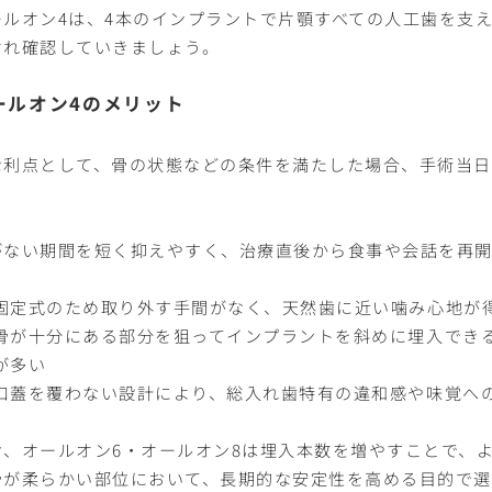
ールオン4は、4本のインプラントで片顎すべての人工歯を支
ぞれ確認していきましょう。
ールオン4のメリット
な利点として、骨の状態などの条件を満たした場合、手術当
。
がない期間を短く抑えやすく、治療直後から食事や会話を再開
固定式のため取り外す手間がなく、天然歯に近い噛み心地が
骨が十分にある部分を狙ってインプラントを斜めに埋入でき
が多い
口蓋を覆わない設計により、総入れ歯特有の違和感や味覚へ
お、オールオン6・オールオン8は埋入本数を増やすことで、
骨が柔らかい部位において、長期的な安定性を高める目的で選