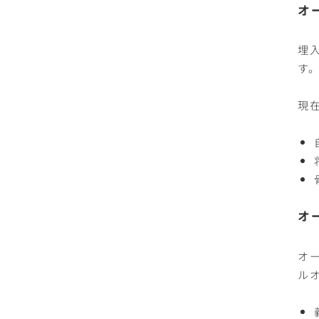
オ
埋
す
現
オ
オ
ル