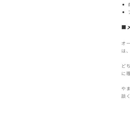
■
オ
は
ど
に
や
談