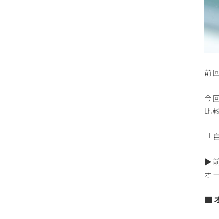
前
今
比
「
▶
オ
■