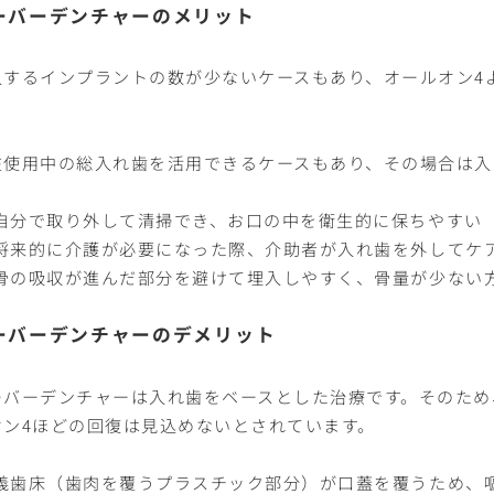
ーバーデンチャーのメリット
入するインプラントの数が少ないケースもあり、オールオン4
。
在使用中の総入れ歯を活用できるケースもあり、その場合は入
自分で取り外して清掃でき、お口の中を衛生的に保ちやすい
将来的に介護が必要になった際、介助者が入れ歯を外してケ
骨の吸収が進んだ部分を避けて埋入しやすく、骨量が少ない
ーバーデンチャーのデメリット
ーバーデンチャーは入れ歯をベースとした治療です。そのため
オン4ほどの回復は見込めないとされています。
義歯床（歯肉を覆うプラスチック部分）が口蓋を覆うため、