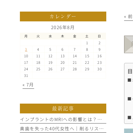
カレンダー
« 
2026年8月
月
火
水
木
金
土
日
1
2
3
4
5
6
7
8
9
10
11
12
13
14
15
16
17
18
19
20
21
22
23
24
25
26
27
28
29
30
31
■
« 7月
■
最新記事
■
インプラントのMRIへの影響とは？噂の真偽を歯科医師が解説
奥歯を失った40代女性へ｜削るリスクと通院回数で選ぶ3つの治療法