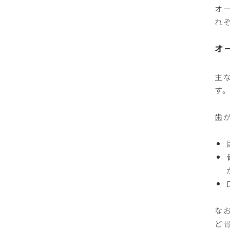
オ
れ
オ
主
す
歯
な
ど