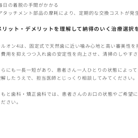
毎日の着脱の手間がかかる
アタッチメント部品の摩耗により、定期的な交換コストが発
メリット・デメリットを理解して納得のいく治療選択
ールオン4は、固定式で天然歯に近い噛み心地と高い審美性を
、費用を抑えつつ入れ歯の安定性を向上させ、清掃のしやすさ
ちらにも一長一短があり、患者さん一人ひとりの状態によって
理解したうえで、担当医師とじっくり相談してみてください。
まもと歯科・矯正歯科では、患者さんのお口の状態やご希望に
ください。