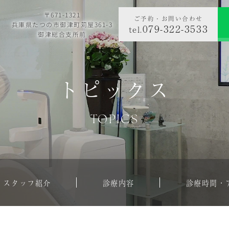
〒671-1321
ご予約・お問い合わせ
兵庫県たつの市御津町苅屋361-3
079-322-3533
tel.
御津総合支所前
トピックス
TOPICS
・スタッフ紹介
診療内容
診療時間・