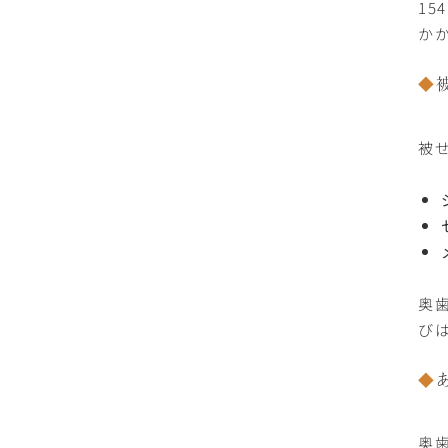
1
か
被
奥
び
奥