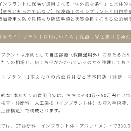
インプラントに保険が適用される「例外的な条件」と具体的
【意外と知られていない】保険適用のインプラントと自由診
追加費用を防ぐ見積もり確認手順と実質負担を抑える公的制
奥歯のインプラント費用はいくら？総額目安と避けて通れ
ンプラントは原則として
自由診療（保険適用外）
にあたるため
あたりの相場と、何にお金がかかっているのかを整理しておき
インプラント1本あたりの治療費目安と基本内訳（診断・
国的な1本あたりの費用目安は、おおよそ
30万〜50万円
といわ
密検査・診断料、人工歯根（インプラント体）の埋入手術費
（上部構造）で構成されます。
では、CT診断料＋インプラント体＋アバットメントで330,0