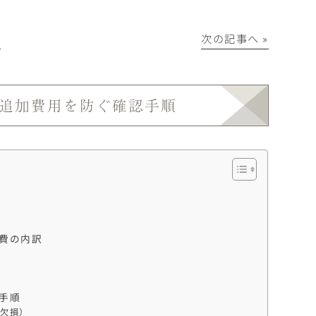
│
次の記事へ »
追加費用を防ぐ確認手順
費の内訳
手順
骨欠損）