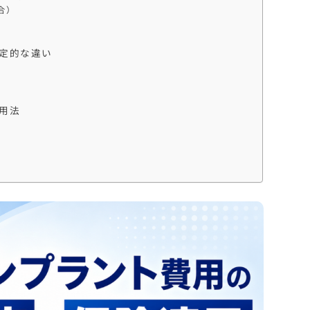
合）
定的な違い
用法