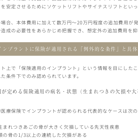
トを安定させるためにソケットリフトやサイナスリフトとい
の場合、本体費用に加えて数万円〜20万円程度の追加費用が
骨造成の必要性をあらかじめ把握でき、想定外の追加費用を抑
インプラントに保険が適用される「例外的な条件」と具体
ット上で「保険適用のインプラント」という情報を目にした
れた条件下でのみ認められています。
国が定める保険適用の病名・状態（生まれつきの欠損や大
的医療保険でインプラントが認められる代表的なケースは次の
生まれつきあごの骨が大きく欠損している先天性疾患
顎の骨の1/3以上の連続した欠損がある