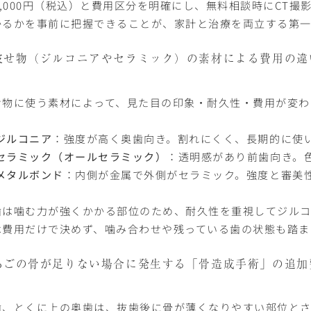
54,000円（税込）と費用区分を明確にし、無料相談時にCT
かるかを事前に把握できることが、家計と治療を両立する第一
被せ物（ジルコニアやセラミック）の素材による費用の違
せ物に使う素材によって、見た目の印象・耐久性・費用が変わ
ジルコニア
：強度が高く奥歯向き。割れにくく、長期的に使
セラミック（オールセラミック）
：透明感があり前歯向き。
メタルボンド
：内側が金属で外側がセラミック。強度と審美
歯は噛む力が強くかかる部位のため、耐久性を重視してジルコ
は費用だけで決めず、噛み合わせや残っている歯の状態も踏ま
あごの骨が足りない場合に発生する「骨造成手術」の追加
歯、とくに上の奥歯は、抜歯後に骨が薄くなりやすい部位とさ