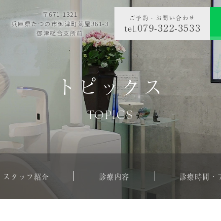
〒671-1321
ご予約・お問い合わせ
兵庫県たつの市御津町苅屋361-3
079-322-3533
tel.
御津総合支所前
トピックス
TOPICS
・スタッフ紹介
診療内容
診療時間・