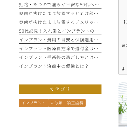
姫路・たつので痛みが不安な50代へ｜後悔しないインプラント歯科選び
奥歯が抜けたまま放置すると老け顔に？顔のゆがみとたるみの関係性
奥歯が抜けたまま放置するデメリットは？肩こりや顔の歪みの原因に
【
50代必見！入れ歯とインプラントの違いを比較する5つの判断基準
インプラント費用の目安と保険適用の条件！追加費用を防ぐ確認手順
追
インプラント医療費控除で還付金はいくら？年収別計算と申請手順
インプラント手術後の過ごし方とは？ 腫れ・痛み・運動の疑問Q＆A
インプラント治療中の仮歯とは？ 入れない場合もあるの？
よ
カテゴリ
インプラント
未分類
矯正歯科