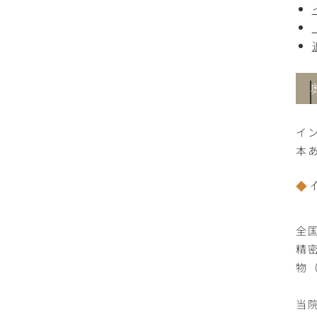
イ
本
全
精
物
当院