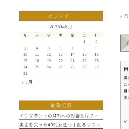
カレンダー
« 
2026年8月
月
火
水
木
金
土
日
1
2
3
4
5
6
7
8
9
10
11
12
13
14
15
16
17
18
19
20
21
22
23
24
25
26
27
28
29
30
31
奥
« 7月
こ
目
奥
最新記事
インプラントのMRIへの影響とは？噂の真偽を歯科医師が解説
イ
奥歯を失った40代女性へ｜削るリスクと通院回数で選ぶ3つの治療法