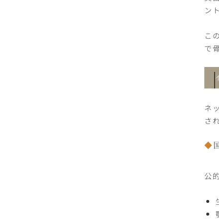
ン
こ
で
ネ
さ
公