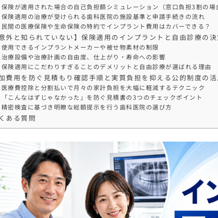
保険が適用された場合の自己負担額シミュレーション（窓口負担3割の場
保険適用の治療が受けられる歯科医院の施設基準と申請手続きの流れ
民間の医療保険や生命保険の特約でインプラント費用はカバーできる？
意外と知られていない】保険適用のインプラントと自由診療の決
使用できるインプラントメーカーや被せ物素材の制限
治療設備や治療計画の自由度、仕上がり・寿命への影響
保険適用にこだわりすぎることのデメリットと自由診療が選ばれる理由
加費用を防ぐ見積もり確認手順と実質負担を抑える公的制度の活
医療費控除と分割払いで月々の家計負担を大幅に軽減するテクニック
「こんなはずじゃなかった」を防ぐ見積書の3つのチェックポイント
精密検査に基づき明瞭な総額提示を行う歯科医院の選び方
くある質問