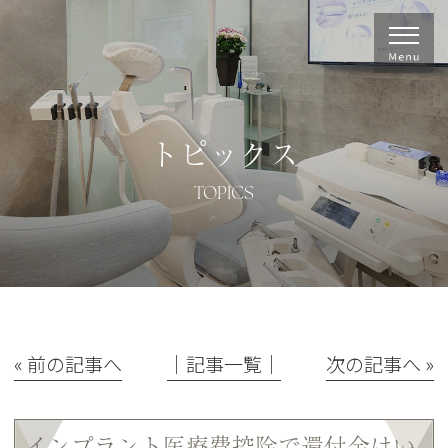
トピックス
TOPICS
« 前の記事へ
│記事一覧│
次の記事へ »
インプラント医療費控除で還付金はい