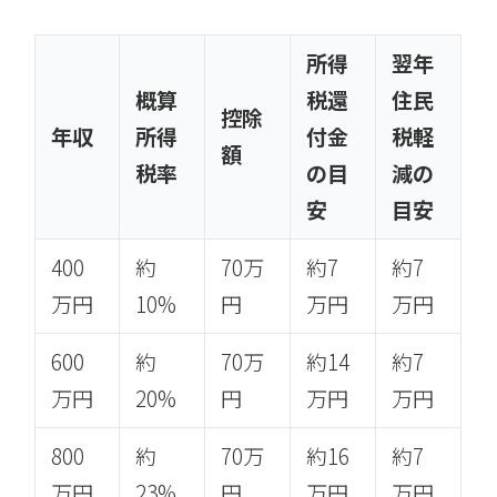
所得
翌年
概算
税還
住民
控除
年収
所得
付金
税軽
額
税率
の目
減の
安
目安
400
約
70万
約7
約7
万円
10%
円
万円
万円
600
約
70万
約14
約7
万円
20%
円
万円
万円
800
約
70万
約16
約7
万円
23%
円
万円
万円